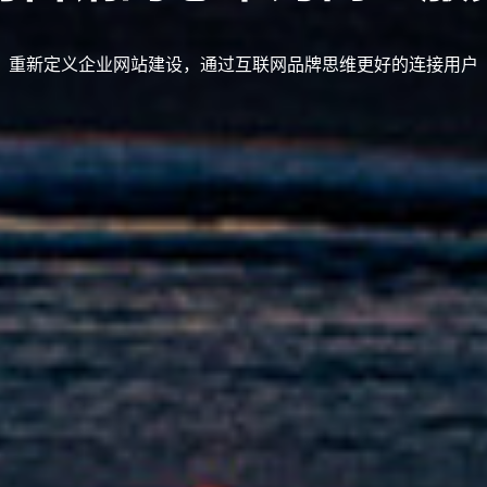
重新定义企业网站建设，通过互联网品牌思维更好的连接用户